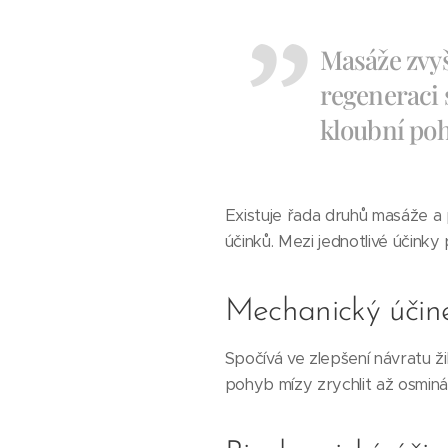
Masáže zvyš
regeneraci 
kloubní pohy
Existuje řada druhů masáže a 
účinků. Mezi jednotlivé účinky p
Mechanický účin
Spočívá ve zlepšení návratu ž
pohyb mízy zrychlit až osminás