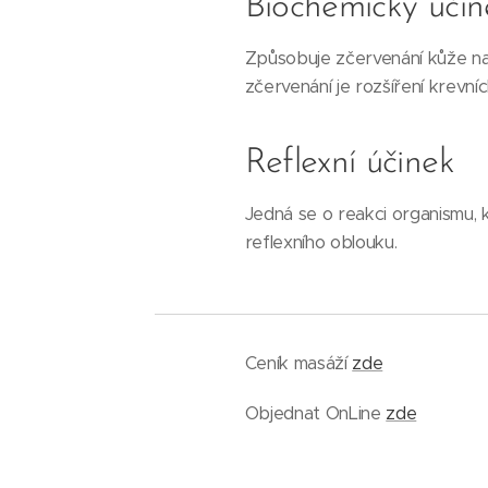
Biochemický účin
Způsobuje zčervenání kůže na
zčervenání je rozšíření krevní
Reflexní účinek
Jedná se o reakci organismu, 
reflexního oblouku.
Ceník masáží
zde
Objednat OnLine
zde