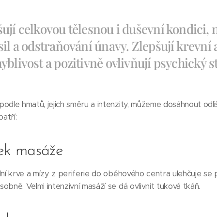
ují celkovou tělesnou i duševní kondici,
sil a odstraňování únavy. Zlepšují krevní 
blivost a pozitivně ovlivňují psychický s
podle hmatů, jejich směru a intenzity, můžeme dosáhnout odli
atří:
ek masáže
ilní krve a mízy z periferie do oběhového centra ulehčuje se
obně. Velmi intenzivní masáží se dá ovlivnit tuková tkáň.