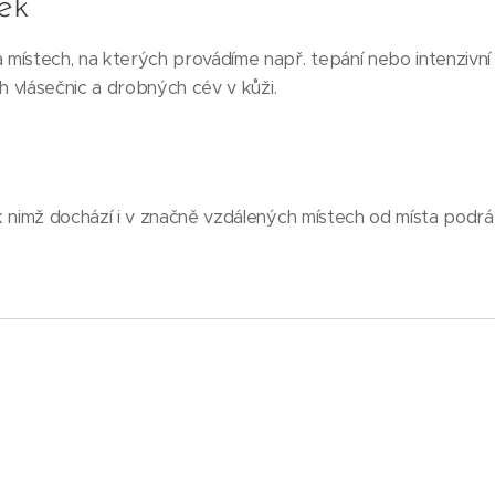
ek
 místech, na kterých provádíme např. tepání nebo intenzivní
ch vlásečnic a drobných cév v kůži.
k nimž dochází i v značně vzdálených místech od místa podrá