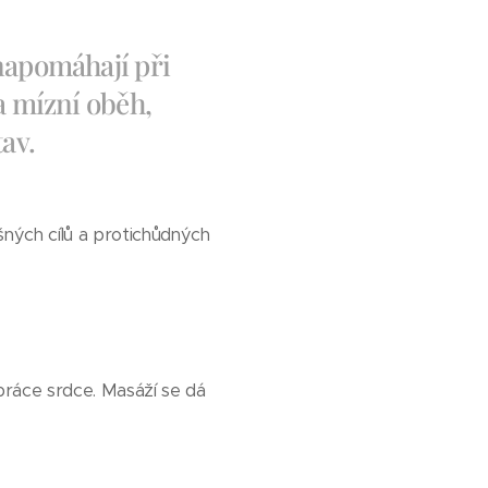
 napomáhají při
a mízní oběh,
tav.
šných cílů a protichůdných
 práce srdce. Masáží se dá