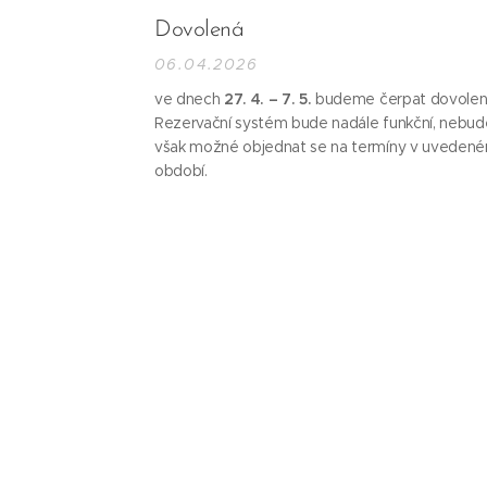
Dovolená
06.04.2026
ve dnech
27. 4. – 7. 5.
budeme čerpat dovolen
Rezervační systém bude nadále funkční, nebud
však možné objednat se na termíny v uveden
období.