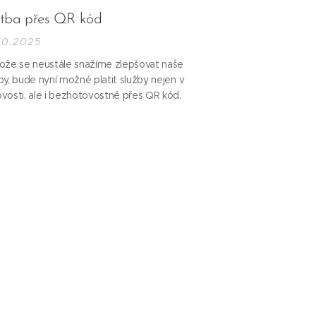
atba přes QR kód
10.2025
ože se neustále snažíme zlepšovat naše
by, bude nyní možné platit služby nejen v
vosti, ale i bezhotovostně přes QR kód.