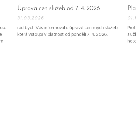
Úprava cen služeb od 7. 4. 2026
Pl
31.03.2026
01.
ou.
rád bych Vás informoval o úpravě cen mých služeb,
Prot
e
která vstoupí v platnost od pondělí 7. 4. 2026.
služ
ém
hoto